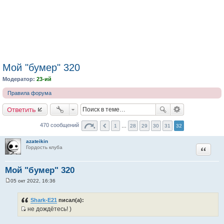
Мой "бумер" 320
Модератор:
23-ий
Правила форума
Ответить
470 сообщений
1
…
28
29
30
31
32
azateikin
Цитата
Гордость клуба
Мой "бумер" 320
05 окт 2022, 16:36
С
о
о
Shark-E21
писал(а):
б
не дождётесь! )
щ
И
е
н