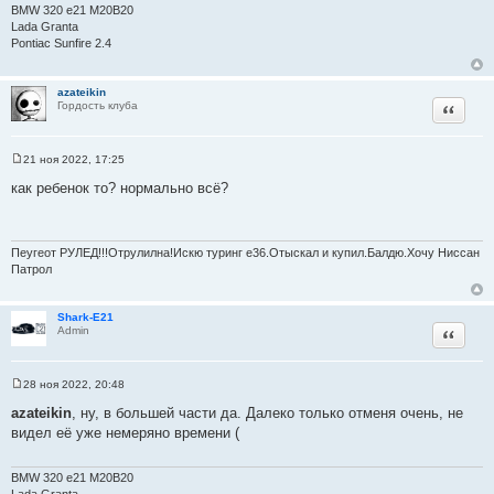
и
BMW 320 e21 M20B20
е
Lada Granta
Pontiac Sunfire 2.4
azateikin
Цитата
Гордость клуба
21 ноя 2022, 17:25
С
о
как ребенок то? нормально всё?
о
б
щ
е
н
Пеугеот РУЛЕД!!!Отрулилна!Искю туринг е36.Отыскал и купил.Балдю.Хочу Ниссан
и
Патрол
е
Shark-E21
Цитата
Admin
28 ноя 2022, 20:48
С
о
azateikin
, ну, в большей части да. Далеко только отменя очень, не
о
видел её уже немеряно времени (
б
щ
е
н
BMW 320 e21 M20B20
и
Lada Granta