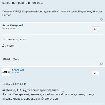
с
и
капец. ни прошло и полгода.
т
е
о
Пеугеот РУЛЕД!!!Отрулилна!Искю туринг е36.Отыскал и купил.Балдю.Хочу Ниссан
ч
Патрол
н
и
к
Антон Самарский
Цитата
Гордость клуба
ц
и
т
27 окт 2022, 21:00
С
а
о
Да уж)))
т
о
б
ы
щ
е
н
318 81 г. Мкпп
и
е
Shark-E21
Цитата
Admin
20 ноя 2022, 23:41
С
о
azateikin
, ОК, буду побыстрее отвечать. )))
о
Антон Самарский
, Антоха, я сейчас вообще ппц далеко, среди
б
щ
апельсиновых деревьев и тёплого моря.
е
н