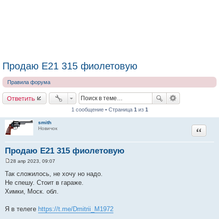
Продаю Е21 315 фиолетовую
Правила форума
Ответить
1 сообщение • Страница
1
из
1
smith
Цитата
Новичок
Продаю Е21 315 фиолетовую
28 апр 2023, 09:07
С
о
Так сложилось, не хочу но надо.
о
Не спешу. Стоит в гараже.
б
щ
Химки, Моск. обл.
е
н
и
Я в телеге
https://t.me/Dmitrii_M1972
е